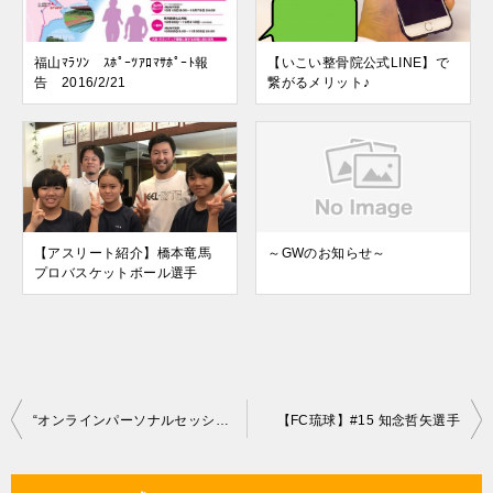
福山ﾏﾗｿﾝ ｽﾎﾟｰﾂｱﾛﾏｻﾎﾟｰﾄ報
【いこい整骨院公式LINE】で
告 2016/2/21
繋がるメリット♪
【アスリート紹介】橋本竜馬
～GWのお知らせ～
プロバスケットボール選手
投
“オンラインパーソナルセッション” START
【FC琉球】#15 知念哲矢選手
稿
ナ