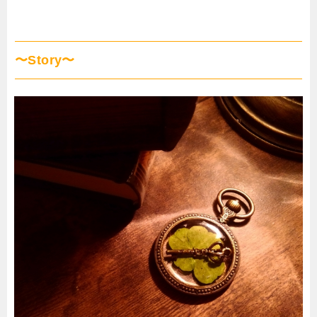
〜Story〜