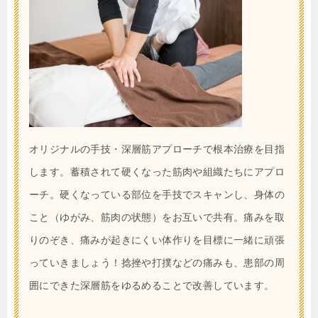
オリジナルの手技・深層筋アプローチで根本治療を目指
します。蓄積されて硬くなった筋肉や組織たちにアプロ
ーチ。硬くなっている部位を手技でスキャンし、身体の
こと（ゆがみ、筋肉の状態）をお互いで共有。痛みを取
りのぞき、痛みが起きにくい体作りを目標に一緒に頑張
っていきましょう！捻挫や打撲などの痛みも、患部の周
囲にできた深層筋をゆるめることで改善しています。