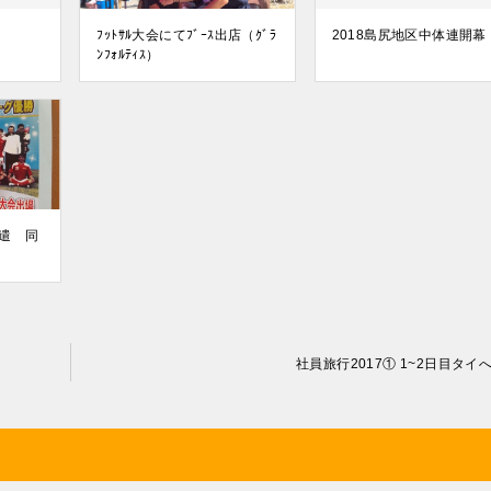
ﾌｯﾄｻﾙ大会にてﾌﾞｰｽ出店（ｸﾞﾗ
2018島尻地区中体連開幕
ﾝﾌｫﾙﾃｨｽ）
遣 同
社員旅行2017① 1~2日目タイ