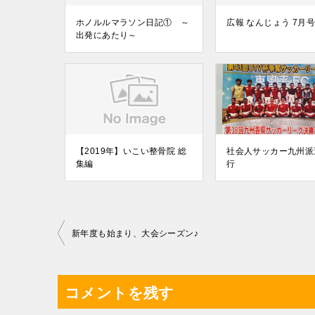
ホノルルマラソン日記① ～
広報 なんじょう 7月号
出発にあたり～
【2019年】いこい整骨院 総
社会人サッカー九州派
集編
行
投
新年度も始まり、大会シーズン♪
稿
ナ
コメントを残す
ビ