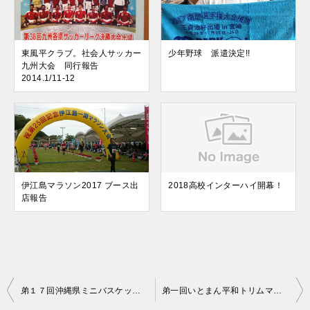
東風平クラブ。社会人サッカー
少年野球 派遣決定!!
九州大会 同行報告
2014.1/11-12
伊江島マラソン2017 ブース出
2018高校インターハイ開幕！
店報告
投
弟１７回沖縄県ミニバスケットボール・オールスターGAME in宮古大会
弟一回いとまん平和トリムマラソン