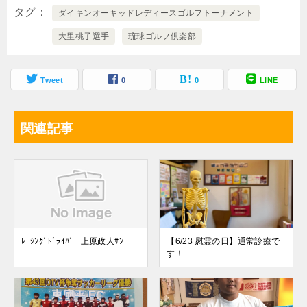
タグ
ダイキンオーキッドレディースゴルフトーナメント
大里桃子選手
琉球ゴルフ倶楽部
Tweet
0
0
LINE
関連記事
ﾚｰｼﾝｸﾞﾄﾞﾗｲﾊﾞｰ 上原政人ｻﾝ
【6/23 慰霊の日】通常診療で
す！