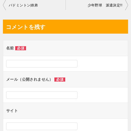
投
バドミントン姉弟
少年野球 派遣決定!!
稿
ナ
コメントを残す
ビ
ゲ
名前
必須
ー
シ
ョ
ン
メール（公開されません）
必須
サイト