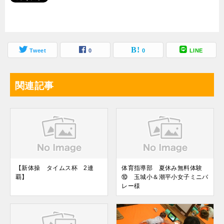
Tweet
0
0
LINE
関連記事
【新体操 タイムス杯 2連
体育指導部 夏休み無料体験
覇】
⑩ 玉城小＆潮平小女子ミニバ
レー様