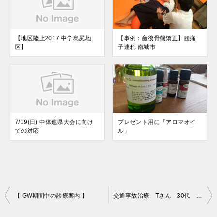
【地区陸上2017 中学島尻地
【事例：産後骨盤矯正】腰痛
区】
子連れ 南城市
7/19(日) 中体連県大会に向け
プレゼント用に「アロマオイ
ての対応
ル」
投
【 GW期間中の診療案内 】
交通事故治療 Tさん 30代 南城市 腰の痛み・むち打ち
稿