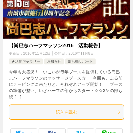
【尚巴志ハーフマラソン2016 活動報告】
更新日：
2016年11月12日
公開日：
2016年11月8日
★活動ギャラリー
お知らせ
部活動サポート
今年も大盛況！！いこいが毎年ブースを提供している尚巴
志ハーフマラソンのマッサージブース☆ 今回も、走る前
にテーピングに来たりと、それぞれアップ開始！ ブース
の準備が整い、いざハーフの部からスタート☆☆3㌔の部も
続 […]
続きを読む