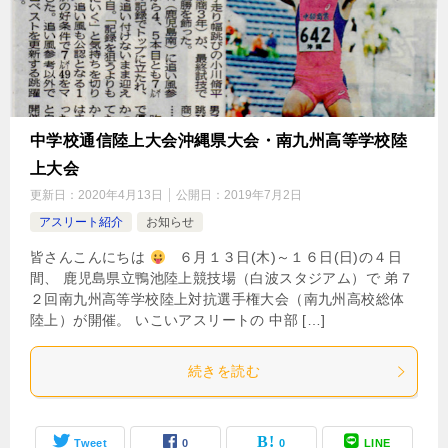
中学校通信陸上大会沖縄県大会・南九州高等学校陸
上大会
更新日：
2020年4月13日
公開日：
2019年7月2日
アスリート紹介
お知らせ
皆さんこんにちは
６月１３日(木)～１６日(日)の４日
間、 鹿児島県立鴨池陸上競技場（白波スタジアム）で 弟７
２回南九州高等学校陸上対抗選手権大会（南九州高校総体
陸上）が開催。 いこいアスリートの 中部 […]
続きを読む
Tweet
0
0
LINE