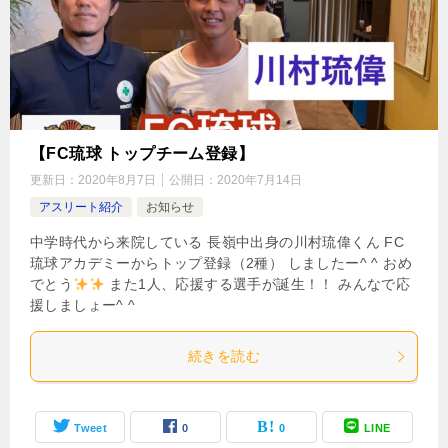
【FC琉球 トップチーム登録】
更新日：
2020年8月7日
公開日：
2020年7月14日
アスリート紹介
お知らせ
中学時代から来院している 長嶺中出身の川村琉偉くん FC
琉球アカデミーからトップ登録（2種） しましたー^ ^ おめ
でとう
また1人、応援する選手が誕生！！ みんなで応
援しましょー^ ^
続きを読む
Tweet
0
0
LINE