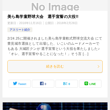
美ら島学童野球大会 選手宣誓の大役!!
更新日：
2018年11月16日
公開日：
2018年2月28日
アスリート紹介
2/24.25に開催されました美ら島学童軟式野球交流大会 にて
豊見城市選抜として出場した、いこいのムードメーカーで
もある 大城匠クンが 選手宣誓という大役を果たしました♪
「オレ、選手宣誓やることになった！」そう言 […]
続きを読む
Tweet
0
0
LINE