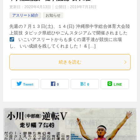
更新日：
2020年4月13日
公開日：
2019年7月18日
アスリート紹介
お知らせ
先週の７月１３日(土)、１４(日) 沖縄県中学総合体育大会陸
上競技 タピック県総ひやごんスタジアムで開催されました‍
いこいアスリートからも多くの選手達が競技に出場
し、 いい成績を残してくれました！ & […]
続きを読む
Tweet
0
0
LINE