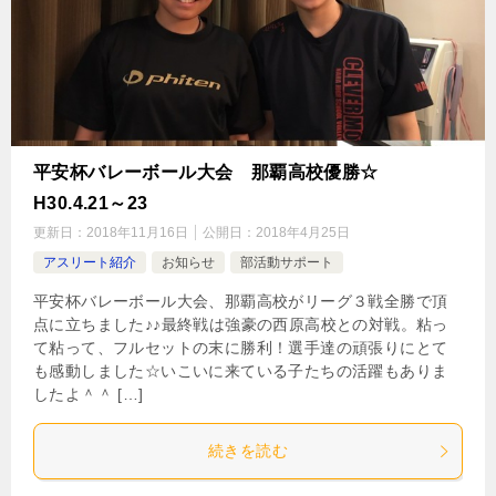
平安杯バレーボール大会 那覇高校優勝☆
H30.4.21～23
更新日：
2018年11月16日
公開日：
2018年4月25日
アスリート紹介
お知らせ
部活動サポート
平安杯バレーボール大会、那覇高校がリーグ３戦全勝で頂
点に立ちました♪♪最終戦は強豪の西原高校との対戦。粘っ
て粘って、フルセットの末に勝利！選手達の頑張りにとて
も感動しました☆いこいに来ている子たちの活躍もありま
したよ＾＾ […]
続きを読む