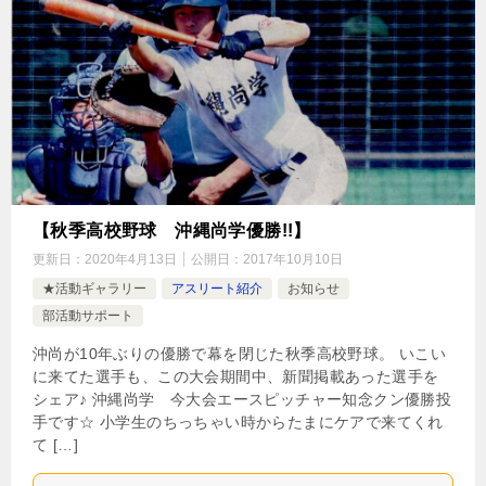
【秋季高校野球 沖縄尚学優勝!!】
更新日：
2020年4月13日
公開日：
2017年10月10日
★活動ギャラリー
アスリート紹介
お知らせ
部活動サポート
沖尚が10年ぶりの優勝で幕を閉じた秋季高校野球。 いこい
に来てた選手も、この大会期間中、新聞掲載あった選手を
シェア♪ 沖縄尚学 今大会エースピッチャー知念クン優勝投
手です☆ 小学生のちっちゃい時からたまにケアで来てくれ
て […]