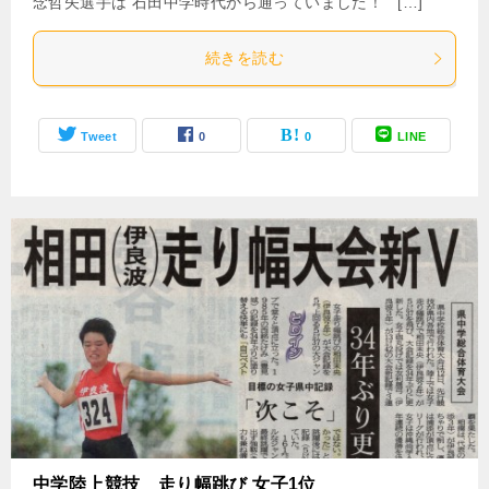
念哲矢選手は 石田中学時代から通っていました！ […]
続きを読む
Tweet
0
0
LINE
中学陸上競技 走り幅跳び 女子1位