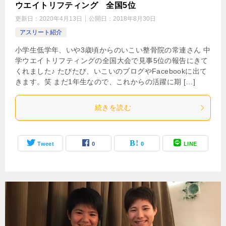
ウエイトリフティング 全国5位
更新日：
2020年4月13日
公開日：
2018年8月30日
アスリート紹介
小学生低学年、いや3歳頃からのいこい整骨院の常連さん 中
学ウエイトリフティングの全国大会で見事5位の報告にきて
くれました♪ たびたび、いこいのブログやFacebookに出て
きます。笑 まだ1年生なので、これからの活躍に期 […]
続きを読む
Tweet
0
0
LINE